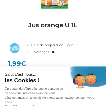
Jus orange U 1L
Délai de préparation : 1 jour.
Jus orange U
1L
.
1,99
€
Ajouter au panier
Étiquettes :
Boissons - Carte Automne / Hiver