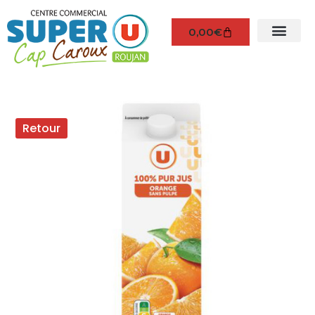
0,00
€
Retour