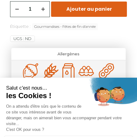
Ajouter au panier
Étiquette :
Gourmandises - Fêtes de fin d’année
UGS :
ND
Allergènes
Vanille fruits rouges : blé, lait, oeuf, soja, noisette, orge, amande
Exotique : amande, oeuf, lait, soja
Croustillant chocolat : blé, lait, oeuf, soja, amande, noisette, orge
Plaisir 3 chocolats : blé, lait, oeuf, soja
Ardéchoise : blé, lait, oeuf, soja